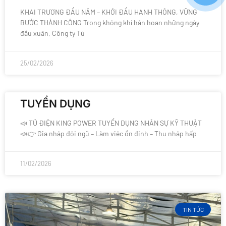
KHAI TRƯƠNG ĐẦU NĂM – KHỞI ĐẦU HANH THÔNG, VỮNG
BƯỚC THÀNH CÔNG Trong không khí hân hoan những ngày
đầu xuân, Công ty Tủ
25/02/2026
TUYỂN DỤNG
📣 TỦ ĐIỆN KING POWER TUYỂN DỤNG NHÂN SỰ KỸ THUẬT
📣👉 Gia nhập đội ngũ – Làm việc ổn định – Thu nhập hấp
11/02/2026
TIN TỨC