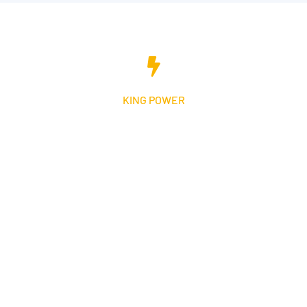
KING POWER
HỖ TRỢ KỸ THUẬT
Kiểm tra và vận hành hệ thống Tủ điện tử, Tủ điều khiển và
Hệ thống tự động hóa