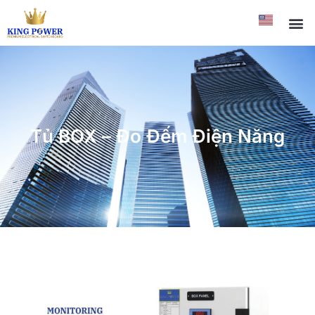
Tủ BOX – Đo Đếm Điện Năng