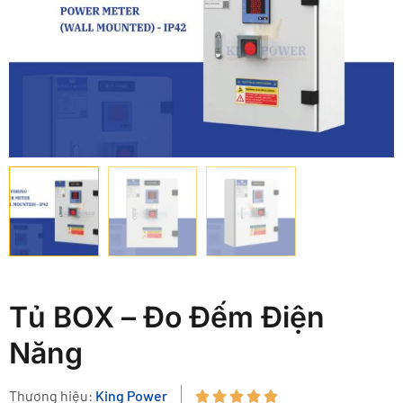
Tủ BOX – Đo Đếm Điện
Năng
Thương hiệu:
King Power




