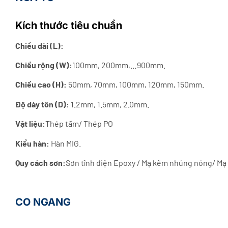
Kích thước tiêu chuẩn
Chiều dài (L):
Chiều rộng (W):
100mm, 200mm,…900mm.
Chiều cao (H):
50mm, 70mm, 100mm, 120mm, 150mm.
Độ dày tôn (D):
1.2mm, 1.5mm, 2.0mm.
Vật liệu:
Thép tấm/ Thép PO
Kiểu hàn:
Hàn MIG.
Quy cách sơn:
Sơn tĩnh điện Epoxy / Mạ kẽm nhúng nóng/ Mạ
CO NGANG