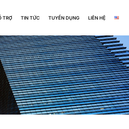
Ỗ TRỢ
TIN TỨC
TUYỂN DỤNG
LIÊN HỆ