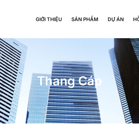
GIỚI THIỆU
SẢN PHẨM
DỰ ÁN
H
Thang Cáp